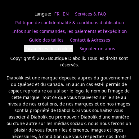
Last
votre
name
magasin
Langue:
FR
EN
Services & FAQ
préféré.
Date
de
Politique de confidentialité & conditions d'utilisation
naissance
Inscrivez
/
Birthday
votre
Infos sur les commandes, les paiements et l'expédition
prénom
S'INSCRIRE
Guide des tailles
Contact & Adresses
et
/
courriel
Paramètres des cookies
Signaler un abus
SIGN
si
UP
Copyright © 2025 Boutique Diabolik. Tous les droits sont 
vous
voulez
réservés.

rester
à
Diabolik est une marque déposée auprès du gouvernement 
l’affût,
du Québec et du Canada. En aucun cas est-il permis de 
nous
copier, reproduire ou utiliser le logo, le nom ou l'image de 
vous
cette marque. Tout ce que vous trouverez sur le site au 
enverrons
un
niveau de nos créations, de nos marques et de nos images 
courriel
sont la propriété de Diabolik. Si vous souhaitez vous 
pour
associer à Diabolik ou promouvoir Diabolik d'une manière 
annoncer
ou d'une autre sur les médias sociaux, nous nous ferons un 
la
plaisir de vous fournir les éléments, images et logos 
réouverture
nécessaires, à condition que vous respectiez nos droits 
de