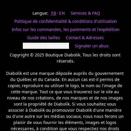
Last
votre
name
magasin
Langue:
FR
EN
Services & FAQ
préféré.
Date
de
Politique de confidentialité & conditions d'utilisation
naissance
Inscrivez
/
Birthday
votre
Infos sur les commandes, les paiements et l'expédition
prénom
S'INSCRIRE
Guide des tailles
Contact & Adresses
et
/
courriel
Paramètres des cookies
Signaler un abus
SIGN
si
UP
Copyright © 2025 Boutique Diabolik. Tous les droits sont 
vous
voulez
réservés.

rester
à
Diabolik est une marque déposée auprès du gouvernement 
l’affût,
du Québec et du Canada. En aucun cas est-il permis de 
nous
copier, reproduire ou utiliser le logo, le nom ou l'image de 
vous
cette marque. Tout ce que vous trouverez sur le site au 
enverrons
un
niveau de nos créations, de nos marques et de nos images 
courriel
sont la propriété de Diabolik. Si vous souhaitez vous 
pour
associer à Diabolik ou promouvoir Diabolik d'une manière 
annoncer
ou d'une autre sur les médias sociaux, nous nous ferons un 
la
plaisir de vous fournir les éléments, images et logos 
réouverture
nécessaires, à condition que vous respectiez nos droits 
de