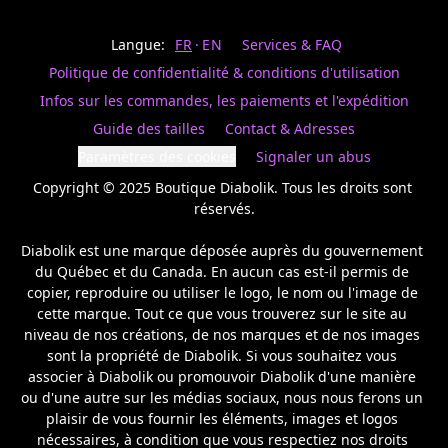
Last
votre
name
magasin
Langue:
FR
EN
Services & FAQ
préféré.
Date
de
Politique de confidentialité & conditions d'utilisation
naissance
Inscrivez
/
Birthday
votre
Infos sur les commandes, les paiements et l'expédition
prénom
S'INSCRIRE
Guide des tailles
Contact & Adresses
et
/
courriel
Paramètres des cookies
Signaler un abus
SIGN
si
UP
Copyright © 2025 Boutique Diabolik. Tous les droits sont 
vous
voulez
réservés.

rester
à
Diabolik est une marque déposée auprès du gouvernement 
l’affût,
du Québec et du Canada. En aucun cas est-il permis de 
nous
copier, reproduire ou utiliser le logo, le nom ou l'image de 
vous
cette marque. Tout ce que vous trouverez sur le site au 
enverrons
un
niveau de nos créations, de nos marques et de nos images 
courriel
sont la propriété de Diabolik. Si vous souhaitez vous 
pour
associer à Diabolik ou promouvoir Diabolik d'une manière 
annoncer
ou d'une autre sur les médias sociaux, nous nous ferons un 
la
plaisir de vous fournir les éléments, images et logos 
réouverture
nécessaires, à condition que vous respectiez nos droits 
de