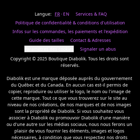
Last
votre
name
magasin
Langue:
FR
EN
Services & FAQ
préféré.
Date
de
Politique de confidentialité & conditions d'utilisation
naissance
Inscrivez
/
Birthday
votre
Infos sur les commandes, les paiements et l'expédition
prénom
S'INSCRIRE
Guide des tailles
Contact & Adresses
et
/
courriel
Paramètres des cookies
Signaler un abus
SIGN
si
UP
Copyright © 2025 Boutique Diabolik. Tous les droits sont 
vous
voulez
réservés.

rester
à
Diabolik est une marque déposée auprès du gouvernement 
l’affût,
du Québec et du Canada. En aucun cas est-il permis de 
nous
copier, reproduire ou utiliser le logo, le nom ou l'image de 
vous
cette marque. Tout ce que vous trouverez sur le site au 
enverrons
un
niveau de nos créations, de nos marques et de nos images 
courriel
sont la propriété de Diabolik. Si vous souhaitez vous 
pour
associer à Diabolik ou promouvoir Diabolik d'une manière 
annoncer
ou d'une autre sur les médias sociaux, nous nous ferons un 
la
plaisir de vous fournir les éléments, images et logos 
réouverture
nécessaires, à condition que vous respectiez nos droits 
de