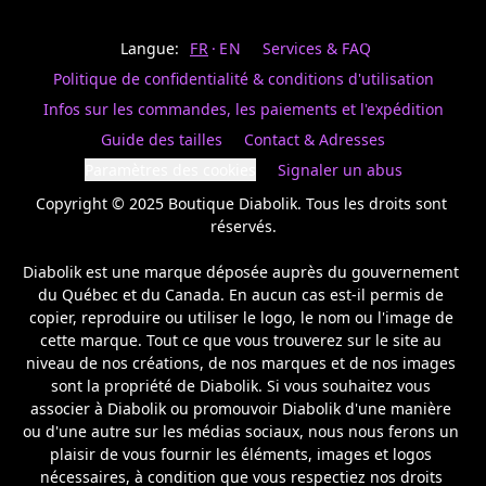
Last
votre
name
magasin
Langue:
FR
EN
Services & FAQ
préféré.
Date
de
Politique de confidentialité & conditions d'utilisation
naissance
Inscrivez
/
Birthday
votre
Infos sur les commandes, les paiements et l'expédition
prénom
S'INSCRIRE
Guide des tailles
Contact & Adresses
et
/
courriel
Paramètres des cookies
Signaler un abus
SIGN
si
UP
Copyright © 2025 Boutique Diabolik. Tous les droits sont 
vous
voulez
réservés.

rester
à
Diabolik est une marque déposée auprès du gouvernement 
l’affût,
du Québec et du Canada. En aucun cas est-il permis de 
nous
copier, reproduire ou utiliser le logo, le nom ou l'image de 
vous
cette marque. Tout ce que vous trouverez sur le site au 
enverrons
un
niveau de nos créations, de nos marques et de nos images 
courriel
sont la propriété de Diabolik. Si vous souhaitez vous 
pour
associer à Diabolik ou promouvoir Diabolik d'une manière 
annoncer
ou d'une autre sur les médias sociaux, nous nous ferons un 
la
plaisir de vous fournir les éléments, images et logos 
réouverture
nécessaires, à condition que vous respectiez nos droits 
de