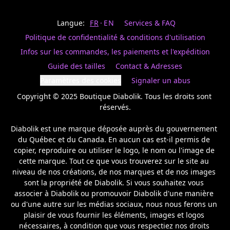
Last
votre
name
magasin
Langue:
FR
EN
Services & FAQ
préféré.
Date
de
Politique de confidentialité & conditions d'utilisation
naissance
Inscrivez
/
Birthday
votre
Infos sur les commandes, les paiements et l'expédition
prénom
S'INSCRIRE
Guide des tailles
Contact & Adresses
et
/
courriel
Paramètres des cookies
Signaler un abus
SIGN
si
UP
Copyright © 2025 Boutique Diabolik. Tous les droits sont 
vous
voulez
réservés.

rester
à
Diabolik est une marque déposée auprès du gouvernement 
l’affût,
du Québec et du Canada. En aucun cas est-il permis de 
nous
copier, reproduire ou utiliser le logo, le nom ou l'image de 
vous
cette marque. Tout ce que vous trouverez sur le site au 
enverrons
un
niveau de nos créations, de nos marques et de nos images 
courriel
sont la propriété de Diabolik. Si vous souhaitez vous 
pour
associer à Diabolik ou promouvoir Diabolik d'une manière 
annoncer
ou d'une autre sur les médias sociaux, nous nous ferons un 
la
plaisir de vous fournir les éléments, images et logos 
réouverture
nécessaires, à condition que vous respectiez nos droits 
de