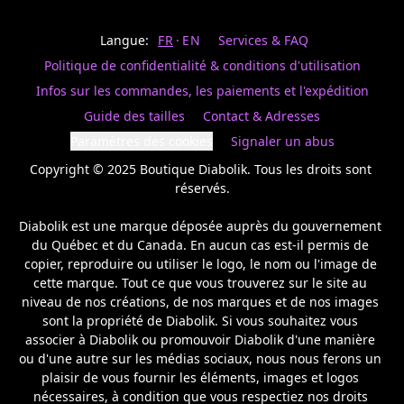
Last
votre
name
magasin
Langue:
FR
EN
Services & FAQ
préféré.
Date
de
Politique de confidentialité & conditions d'utilisation
naissance
Inscrivez
/
Birthday
votre
Infos sur les commandes, les paiements et l'expédition
prénom
S'INSCRIRE
Guide des tailles
Contact & Adresses
et
/
courriel
Paramètres des cookies
Signaler un abus
SIGN
si
UP
Copyright © 2025 Boutique Diabolik. Tous les droits sont 
vous
voulez
réservés.

rester
à
Diabolik est une marque déposée auprès du gouvernement 
l’affût,
du Québec et du Canada. En aucun cas est-il permis de 
nous
copier, reproduire ou utiliser le logo, le nom ou l'image de 
vous
cette marque. Tout ce que vous trouverez sur le site au 
enverrons
un
niveau de nos créations, de nos marques et de nos images 
courriel
sont la propriété de Diabolik. Si vous souhaitez vous 
pour
associer à Diabolik ou promouvoir Diabolik d'une manière 
annoncer
ou d'une autre sur les médias sociaux, nous nous ferons un 
la
plaisir de vous fournir les éléments, images et logos 
réouverture
nécessaires, à condition que vous respectiez nos droits 
de