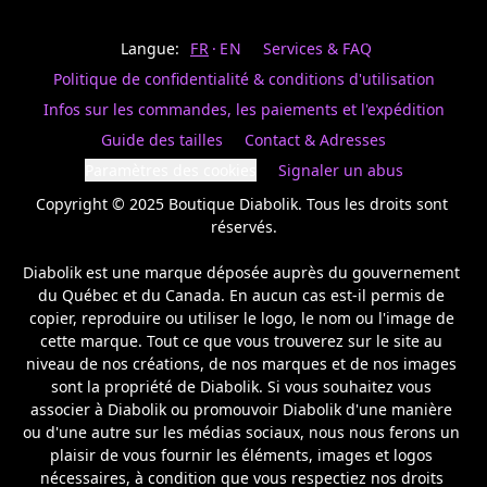
Last
votre
name
magasin
Langue:
FR
EN
Services & FAQ
préféré.
Date
de
Politique de confidentialité & conditions d'utilisation
naissance
Inscrivez
/
Birthday
votre
Infos sur les commandes, les paiements et l'expédition
prénom
S'INSCRIRE
Guide des tailles
Contact & Adresses
et
/
courriel
Paramètres des cookies
Signaler un abus
SIGN
si
UP
Copyright © 2025 Boutique Diabolik. Tous les droits sont 
vous
voulez
réservés.

rester
à
Diabolik est une marque déposée auprès du gouvernement 
l’affût,
du Québec et du Canada. En aucun cas est-il permis de 
nous
copier, reproduire ou utiliser le logo, le nom ou l'image de 
vous
cette marque. Tout ce que vous trouverez sur le site au 
enverrons
un
niveau de nos créations, de nos marques et de nos images 
courriel
sont la propriété de Diabolik. Si vous souhaitez vous 
pour
associer à Diabolik ou promouvoir Diabolik d'une manière 
annoncer
ou d'une autre sur les médias sociaux, nous nous ferons un 
la
plaisir de vous fournir les éléments, images et logos 
réouverture
nécessaires, à condition que vous respectiez nos droits 
de