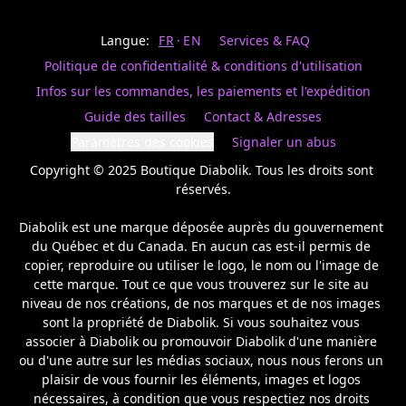
Last
votre
name
magasin
Langue:
FR
EN
Services & FAQ
préféré.
Date
de
Politique de confidentialité & conditions d'utilisation
naissance
Inscrivez
/
Birthday
votre
Infos sur les commandes, les paiements et l'expédition
prénom
S'INSCRIRE
Guide des tailles
Contact & Adresses
et
/
courriel
Paramètres des cookies
Signaler un abus
SIGN
si
UP
Copyright © 2025 Boutique Diabolik. Tous les droits sont 
vous
voulez
réservés.

rester
à
Diabolik est une marque déposée auprès du gouvernement 
l’affût,
du Québec et du Canada. En aucun cas est-il permis de 
nous
copier, reproduire ou utiliser le logo, le nom ou l'image de 
vous
cette marque. Tout ce que vous trouverez sur le site au 
enverrons
un
niveau de nos créations, de nos marques et de nos images 
courriel
sont la propriété de Diabolik. Si vous souhaitez vous 
pour
associer à Diabolik ou promouvoir Diabolik d'une manière 
annoncer
ou d'une autre sur les médias sociaux, nous nous ferons un 
la
plaisir de vous fournir les éléments, images et logos 
réouverture
nécessaires, à condition que vous respectiez nos droits 
de