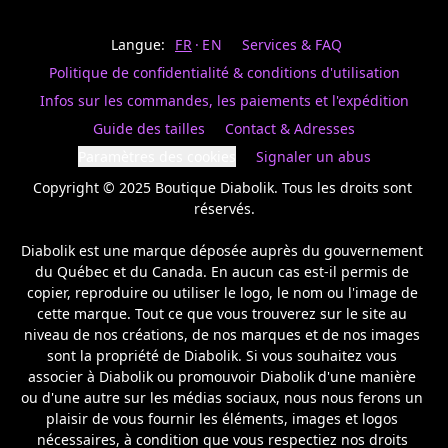
Last
votre
name
magasin
Langue:
FR
EN
Services & FAQ
préféré.
Date
de
Politique de confidentialité & conditions d'utilisation
naissance
Inscrivez
/
Birthday
votre
Infos sur les commandes, les paiements et l'expédition
prénom
S'INSCRIRE
Guide des tailles
Contact & Adresses
et
/
courriel
Paramètres des cookies
Signaler un abus
SIGN
si
UP
Copyright © 2025 Boutique Diabolik. Tous les droits sont 
vous
voulez
réservés.

rester
à
Diabolik est une marque déposée auprès du gouvernement 
l’affût,
du Québec et du Canada. En aucun cas est-il permis de 
nous
copier, reproduire ou utiliser le logo, le nom ou l'image de 
vous
cette marque. Tout ce que vous trouverez sur le site au 
enverrons
un
niveau de nos créations, de nos marques et de nos images 
courriel
sont la propriété de Diabolik. Si vous souhaitez vous 
pour
associer à Diabolik ou promouvoir Diabolik d'une manière 
annoncer
ou d'une autre sur les médias sociaux, nous nous ferons un 
la
plaisir de vous fournir les éléments, images et logos 
réouverture
nécessaires, à condition que vous respectiez nos droits 
de