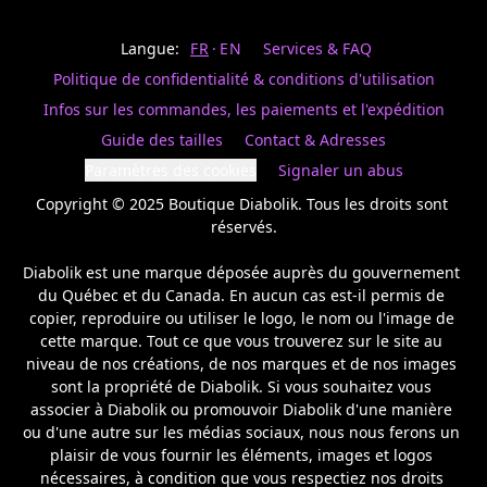
Last
votre
name
magasin
Langue:
FR
EN
Services & FAQ
préféré.
Date
de
Politique de confidentialité & conditions d'utilisation
naissance
Inscrivez
/
Birthday
votre
Infos sur les commandes, les paiements et l'expédition
prénom
S'INSCRIRE
Guide des tailles
Contact & Adresses
et
/
courriel
Paramètres des cookies
Signaler un abus
SIGN
si
UP
Copyright © 2025 Boutique Diabolik. Tous les droits sont 
vous
voulez
réservés.

rester
à
Diabolik est une marque déposée auprès du gouvernement 
l’affût,
du Québec et du Canada. En aucun cas est-il permis de 
nous
copier, reproduire ou utiliser le logo, le nom ou l'image de 
vous
cette marque. Tout ce que vous trouverez sur le site au 
enverrons
un
niveau de nos créations, de nos marques et de nos images 
courriel
sont la propriété de Diabolik. Si vous souhaitez vous 
pour
associer à Diabolik ou promouvoir Diabolik d'une manière 
annoncer
ou d'une autre sur les médias sociaux, nous nous ferons un 
la
plaisir de vous fournir les éléments, images et logos 
réouverture
nécessaires, à condition que vous respectiez nos droits 
de