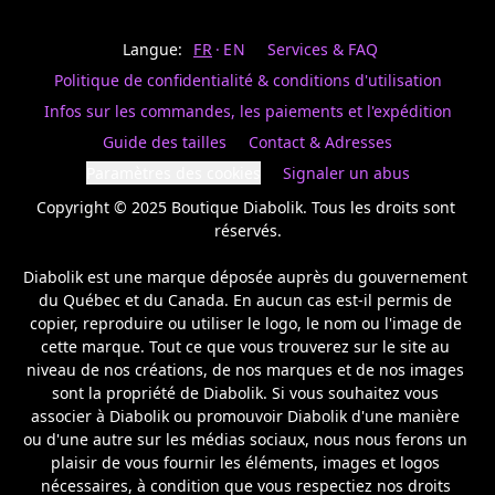
Last
votre
name
magasin
Langue:
FR
EN
Services & FAQ
préféré.
Date
de
Politique de confidentialité & conditions d'utilisation
naissance
Inscrivez
/
Birthday
votre
Infos sur les commandes, les paiements et l'expédition
prénom
S'INSCRIRE
Guide des tailles
Contact & Adresses
et
/
courriel
Paramètres des cookies
Signaler un abus
SIGN
si
UP
Copyright © 2025 Boutique Diabolik. Tous les droits sont 
vous
voulez
réservés.

rester
à
Diabolik est une marque déposée auprès du gouvernement 
l’affût,
du Québec et du Canada. En aucun cas est-il permis de 
nous
copier, reproduire ou utiliser le logo, le nom ou l'image de 
vous
cette marque. Tout ce que vous trouverez sur le site au 
enverrons
un
niveau de nos créations, de nos marques et de nos images 
courriel
sont la propriété de Diabolik. Si vous souhaitez vous 
pour
associer à Diabolik ou promouvoir Diabolik d'une manière 
annoncer
ou d'une autre sur les médias sociaux, nous nous ferons un 
la
plaisir de vous fournir les éléments, images et logos 
réouverture
nécessaires, à condition que vous respectiez nos droits 
de