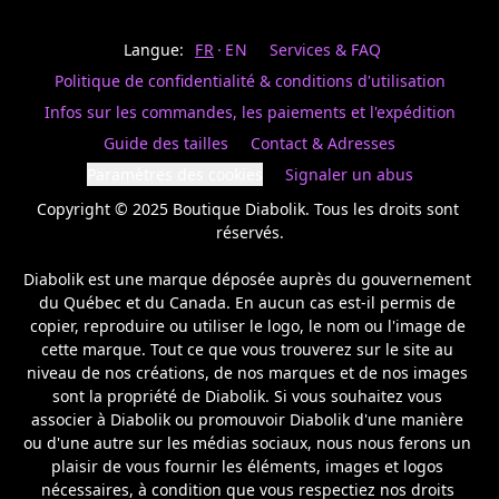
Last
votre
name
magasin
Langue:
FR
EN
Services & FAQ
préféré.
Date
de
Politique de confidentialité & conditions d'utilisation
naissance
Inscrivez
/
Birthday
votre
Infos sur les commandes, les paiements et l'expédition
prénom
S'INSCRIRE
Guide des tailles
Contact & Adresses
et
/
courriel
Paramètres des cookies
Signaler un abus
SIGN
si
UP
Copyright © 2025 Boutique Diabolik. Tous les droits sont 
vous
voulez
réservés.

rester
à
Diabolik est une marque déposée auprès du gouvernement 
l’affût,
du Québec et du Canada. En aucun cas est-il permis de 
nous
copier, reproduire ou utiliser le logo, le nom ou l'image de 
vous
cette marque. Tout ce que vous trouverez sur le site au 
enverrons
un
niveau de nos créations, de nos marques et de nos images 
courriel
sont la propriété de Diabolik. Si vous souhaitez vous 
pour
associer à Diabolik ou promouvoir Diabolik d'une manière 
annoncer
ou d'une autre sur les médias sociaux, nous nous ferons un 
la
plaisir de vous fournir les éléments, images et logos 
réouverture
nécessaires, à condition que vous respectiez nos droits 
de