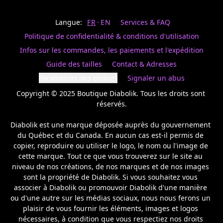
Last
votre
name
magasin
Langue:
FR
EN
Services & FAQ
préféré.
Date
de
Politique de confidentialité & conditions d'utilisation
naissance
Inscrivez
/
Birthday
votre
Infos sur les commandes, les paiements et l'expédition
prénom
S'INSCRIRE
Guide des tailles
Contact & Adresses
et
/
courriel
Paramètres des cookies
Signaler un abus
SIGN
si
UP
Copyright © 2025 Boutique Diabolik. Tous les droits sont 
vous
voulez
réservés.

rester
à
Diabolik est une marque déposée auprès du gouvernement 
l’affût,
du Québec et du Canada. En aucun cas est-il permis de 
nous
copier, reproduire ou utiliser le logo, le nom ou l'image de 
vous
cette marque. Tout ce que vous trouverez sur le site au 
enverrons
un
niveau de nos créations, de nos marques et de nos images 
courriel
sont la propriété de Diabolik. Si vous souhaitez vous 
pour
associer à Diabolik ou promouvoir Diabolik d'une manière 
annoncer
ou d'une autre sur les médias sociaux, nous nous ferons un 
la
plaisir de vous fournir les éléments, images et logos 
réouverture
nécessaires, à condition que vous respectiez nos droits 
de