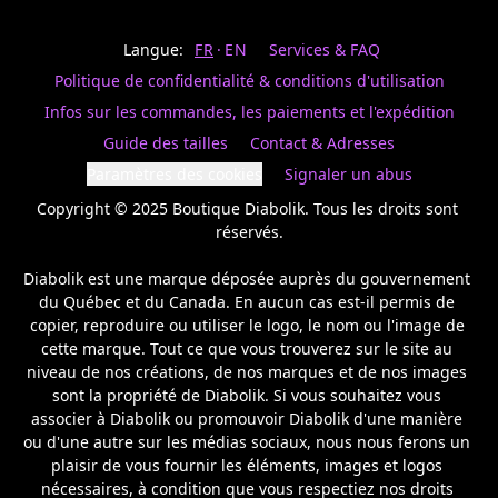
Last
votre
name
magasin
Langue:
FR
EN
Services & FAQ
préféré.
Date
de
Politique de confidentialité & conditions d'utilisation
naissance
Inscrivez
/
Birthday
votre
Infos sur les commandes, les paiements et l'expédition
prénom
S'INSCRIRE
Guide des tailles
Contact & Adresses
et
/
courriel
Paramètres des cookies
Signaler un abus
SIGN
si
UP
Copyright © 2025 Boutique Diabolik. Tous les droits sont 
vous
voulez
réservés.

rester
à
Diabolik est une marque déposée auprès du gouvernement 
l’affût,
du Québec et du Canada. En aucun cas est-il permis de 
nous
copier, reproduire ou utiliser le logo, le nom ou l'image de 
vous
cette marque. Tout ce que vous trouverez sur le site au 
enverrons
un
niveau de nos créations, de nos marques et de nos images 
courriel
sont la propriété de Diabolik. Si vous souhaitez vous 
pour
associer à Diabolik ou promouvoir Diabolik d'une manière 
annoncer
ou d'une autre sur les médias sociaux, nous nous ferons un 
la
plaisir de vous fournir les éléments, images et logos 
réouverture
nécessaires, à condition que vous respectiez nos droits 
de