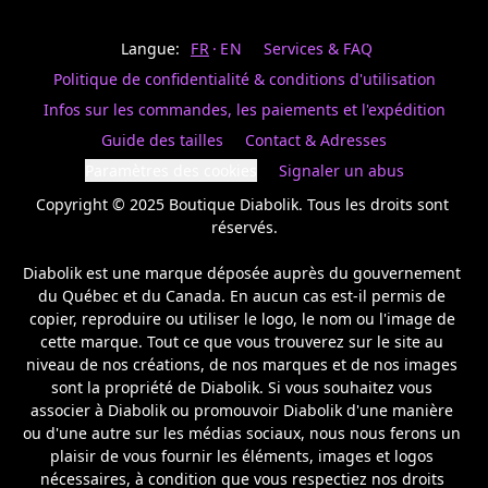
Last
votre
name
magasin
Langue:
FR
EN
Services & FAQ
préféré.
Date
de
Politique de confidentialité & conditions d'utilisation
naissance
Inscrivez
/
Birthday
votre
Infos sur les commandes, les paiements et l'expédition
prénom
S'INSCRIRE
Guide des tailles
Contact & Adresses
et
/
courriel
Paramètres des cookies
Signaler un abus
SIGN
si
UP
Copyright © 2025 Boutique Diabolik. Tous les droits sont 
vous
voulez
réservés.

rester
à
Diabolik est une marque déposée auprès du gouvernement 
l’affût,
du Québec et du Canada. En aucun cas est-il permis de 
nous
copier, reproduire ou utiliser le logo, le nom ou l'image de 
vous
cette marque. Tout ce que vous trouverez sur le site au 
enverrons
un
niveau de nos créations, de nos marques et de nos images 
courriel
sont la propriété de Diabolik. Si vous souhaitez vous 
pour
associer à Diabolik ou promouvoir Diabolik d'une manière 
annoncer
ou d'une autre sur les médias sociaux, nous nous ferons un 
la
plaisir de vous fournir les éléments, images et logos 
réouverture
nécessaires, à condition que vous respectiez nos droits 
de