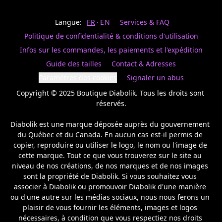
Last
votre
name
magasin
Langue:
FR
EN
Services & FAQ
préféré.
Date
de
Politique de confidentialité & conditions d'utilisation
naissance
Inscrivez
/
Birthday
votre
Infos sur les commandes, les paiements et l'expédition
prénom
S'INSCRIRE
Guide des tailles
Contact & Adresses
et
/
courriel
Paramètres des cookies
Signaler un abus
SIGN
si
UP
Copyright © 2025 Boutique Diabolik. Tous les droits sont 
vous
voulez
réservés.

rester
à
Diabolik est une marque déposée auprès du gouvernement 
l’affût,
du Québec et du Canada. En aucun cas est-il permis de 
nous
copier, reproduire ou utiliser le logo, le nom ou l'image de 
vous
cette marque. Tout ce que vous trouverez sur le site au 
enverrons
un
niveau de nos créations, de nos marques et de nos images 
courriel
sont la propriété de Diabolik. Si vous souhaitez vous 
pour
associer à Diabolik ou promouvoir Diabolik d'une manière 
annoncer
ou d'une autre sur les médias sociaux, nous nous ferons un 
la
plaisir de vous fournir les éléments, images et logos 
réouverture
nécessaires, à condition que vous respectiez nos droits 
de