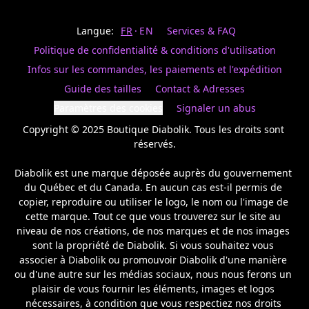
Last
votre
name
magasin
Langue:
FR
EN
Services & FAQ
préféré.
Date
de
Politique de confidentialité & conditions d'utilisation
naissance
Inscrivez
/
Birthday
votre
Infos sur les commandes, les paiements et l'expédition
prénom
S'INSCRIRE
Guide des tailles
Contact & Adresses
et
/
courriel
Paramètres des cookies
Signaler un abus
SIGN
si
UP
Copyright © 2025 Boutique Diabolik. Tous les droits sont 
vous
voulez
réservés.

rester
à
Diabolik est une marque déposée auprès du gouvernement 
l’affût,
du Québec et du Canada. En aucun cas est-il permis de 
nous
copier, reproduire ou utiliser le logo, le nom ou l'image de 
vous
cette marque. Tout ce que vous trouverez sur le site au 
enverrons
un
niveau de nos créations, de nos marques et de nos images 
courriel
sont la propriété de Diabolik. Si vous souhaitez vous 
pour
associer à Diabolik ou promouvoir Diabolik d'une manière 
annoncer
ou d'une autre sur les médias sociaux, nous nous ferons un 
la
plaisir de vous fournir les éléments, images et logos 
réouverture
nécessaires, à condition que vous respectiez nos droits 
de