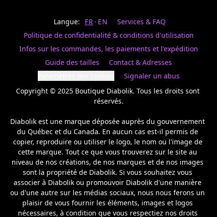
Last
votre
name
magasin
Langue:
FR
EN
Services & FAQ
préféré.
Date
de
Politique de confidentialité & conditions d'utilisation
naissance
Inscrivez
/
Birthday
votre
Infos sur les commandes, les paiements et l'expédition
prénom
S'INSCRIRE
Guide des tailles
Contact & Adresses
et
/
courriel
Paramètres des cookies
Signaler un abus
SIGN
si
UP
Copyright © 2025 Boutique Diabolik. Tous les droits sont 
vous
voulez
réservés.

rester
à
Diabolik est une marque déposée auprès du gouvernement 
l’affût,
du Québec et du Canada. En aucun cas est-il permis de 
nous
copier, reproduire ou utiliser le logo, le nom ou l'image de 
vous
cette marque. Tout ce que vous trouverez sur le site au 
enverrons
un
niveau de nos créations, de nos marques et de nos images 
courriel
sont la propriété de Diabolik. Si vous souhaitez vous 
pour
associer à Diabolik ou promouvoir Diabolik d'une manière 
annoncer
ou d'une autre sur les médias sociaux, nous nous ferons un 
la
plaisir de vous fournir les éléments, images et logos 
réouverture
nécessaires, à condition que vous respectiez nos droits 
de