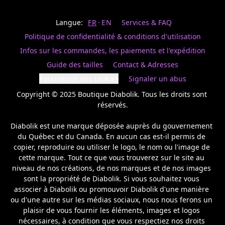
Last
votre
name
magasin
Langue:
FR
EN
Services & FAQ
préféré.
Date
de
Politique de confidentialité & conditions d'utilisation
naissance
Inscrivez
/
Birthday
votre
Infos sur les commandes, les paiements et l'expédition
prénom
S'INSCRIRE
Guide des tailles
Contact & Adresses
et
/
courriel
Paramètres des cookies
Signaler un abus
SIGN
si
UP
Copyright © 2025 Boutique Diabolik. Tous les droits sont 
vous
voulez
réservés.

rester
à
Diabolik est une marque déposée auprès du gouvernement 
l’affût,
du Québec et du Canada. En aucun cas est-il permis de 
nous
copier, reproduire ou utiliser le logo, le nom ou l'image de 
vous
cette marque. Tout ce que vous trouverez sur le site au 
enverrons
un
niveau de nos créations, de nos marques et de nos images 
courriel
sont la propriété de Diabolik. Si vous souhaitez vous 
pour
associer à Diabolik ou promouvoir Diabolik d'une manière 
annoncer
ou d'une autre sur les médias sociaux, nous nous ferons un 
la
plaisir de vous fournir les éléments, images et logos 
réouverture
nécessaires, à condition que vous respectiez nos droits 
de