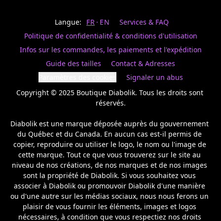
Last
votre
name
magasin
Langue:
FR
EN
Services & FAQ
préféré.
Date
de
Politique de confidentialité & conditions d'utilisation
naissance
Inscrivez
/
Birthday
votre
Infos sur les commandes, les paiements et l'expédition
prénom
S'INSCRIRE
Guide des tailles
Contact & Adresses
et
/
courriel
Paramètres des cookies
Signaler un abus
SIGN
si
UP
Copyright © 2025 Boutique Diabolik. Tous les droits sont 
vous
voulez
réservés.

rester
à
Diabolik est une marque déposée auprès du gouvernement 
l’affût,
du Québec et du Canada. En aucun cas est-il permis de 
nous
copier, reproduire ou utiliser le logo, le nom ou l'image de 
vous
cette marque. Tout ce que vous trouverez sur le site au 
enverrons
un
niveau de nos créations, de nos marques et de nos images 
courriel
sont la propriété de Diabolik. Si vous souhaitez vous 
pour
associer à Diabolik ou promouvoir Diabolik d'une manière 
annoncer
ou d'une autre sur les médias sociaux, nous nous ferons un 
la
plaisir de vous fournir les éléments, images et logos 
réouverture
nécessaires, à condition que vous respectiez nos droits 
de