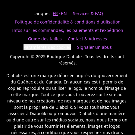
Last
votre
name
magasin
Langue:
FR
EN
Services & FAQ
préféré.
Date
de
Politique de confidentialité & conditions d'utilisation
naissance
Inscrivez
/
Birthday
votre
Infos sur les commandes, les paiements et l'expédition
prénom
S'INSCRIRE
Guide des tailles
Contact & Adresses
et
/
courriel
Paramètres des cookies
Signaler un abus
SIGN
si
UP
Copyright © 2025 Boutique Diabolik. Tous les droits sont 
vous
voulez
réservés.

rester
à
Diabolik est une marque déposée auprès du gouvernement 
l’affût,
du Québec et du Canada. En aucun cas est-il permis de 
nous
copier, reproduire ou utiliser le logo, le nom ou l'image de 
vous
cette marque. Tout ce que vous trouverez sur le site au 
enverrons
un
niveau de nos créations, de nos marques et de nos images 
courriel
sont la propriété de Diabolik. Si vous souhaitez vous 
pour
associer à Diabolik ou promouvoir Diabolik d'une manière 
annoncer
ou d'une autre sur les médias sociaux, nous nous ferons un 
la
plaisir de vous fournir les éléments, images et logos 
réouverture
nécessaires, à condition que vous respectiez nos droits 
de