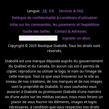
Last
votre
name
magasin
Langue:
FR
EN
Services & FAQ
préféré.
Date
de
Politique de confidentialité & conditions d'utilisation
naissance
Inscrivez
/
Birthday
votre
Infos sur les commandes, les paiements et l'expédition
prénom
S'INSCRIRE
Guide des tailles
Contact & Adresses
et
/
courriel
Paramètres des cookies
Signaler un abus
SIGN
si
UP
Copyright © 2025 Boutique Diabolik. Tous les droits sont 
vous
voulez
réservés.

rester
à
Diabolik est une marque déposée auprès du gouvernement 
l’affût,
du Québec et du Canada. En aucun cas est-il permis de 
nous
copier, reproduire ou utiliser le logo, le nom ou l'image de 
vous
cette marque. Tout ce que vous trouverez sur le site au 
enverrons
un
niveau de nos créations, de nos marques et de nos images 
courriel
sont la propriété de Diabolik. Si vous souhaitez vous 
pour
associer à Diabolik ou promouvoir Diabolik d'une manière 
annoncer
ou d'une autre sur les médias sociaux, nous nous ferons un 
la
plaisir de vous fournir les éléments, images et logos 
réouverture
nécessaires, à condition que vous respectiez nos droits 
de