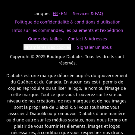
Last
votre
name
magasin
Langue:
FR
EN
Services & FAQ
préféré.
Date
de
Politique de confidentialité & conditions d'utilisation
naissance
Inscrivez
/
Birthday
votre
Infos sur les commandes, les paiements et l'expédition
prénom
S'INSCRIRE
Guide des tailles
Contact & Adresses
et
/
courriel
Paramètres des cookies
Signaler un abus
SIGN
si
UP
Copyright © 2025 Boutique Diabolik. Tous les droits sont 
vous
voulez
réservés.

rester
à
Diabolik est une marque déposée auprès du gouvernement 
l’affût,
du Québec et du Canada. En aucun cas est-il permis de 
nous
copier, reproduire ou utiliser le logo, le nom ou l'image de 
vous
cette marque. Tout ce que vous trouverez sur le site au 
enverrons
un
niveau de nos créations, de nos marques et de nos images 
courriel
sont la propriété de Diabolik. Si vous souhaitez vous 
pour
associer à Diabolik ou promouvoir Diabolik d'une manière 
annoncer
ou d'une autre sur les médias sociaux, nous nous ferons un 
la
plaisir de vous fournir les éléments, images et logos 
réouverture
nécessaires, à condition que vous respectiez nos droits 
de