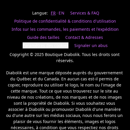
Last
votre
name
magasin
Langue:
FR
EN
Services & FAQ
préféré.
Date
de
Politique de confidentialité & conditions d'utilisation
naissance
Inscrivez
/
Birthday
votre
Infos sur les commandes, les paiements et l'expédition
prénom
S'INSCRIRE
Guide des tailles
Contact & Adresses
et
/
courriel
Paramètres des cookies
Signaler un abus
SIGN
si
UP
Copyright © 2025 Boutique Diabolik. Tous les droits sont 
vous
voulez
réservés.

rester
à
Diabolik est une marque déposée auprès du gouvernement 
l’affût,
du Québec et du Canada. En aucun cas est-il permis de 
nous
copier, reproduire ou utiliser le logo, le nom ou l'image de 
vous
cette marque. Tout ce que vous trouverez sur le site au 
enverrons
un
niveau de nos créations, de nos marques et de nos images 
courriel
sont la propriété de Diabolik. Si vous souhaitez vous 
pour
associer à Diabolik ou promouvoir Diabolik d'une manière 
annoncer
ou d'une autre sur les médias sociaux, nous nous ferons un 
la
plaisir de vous fournir les éléments, images et logos 
réouverture
nécessaires, à condition que vous respectiez nos droits 
de