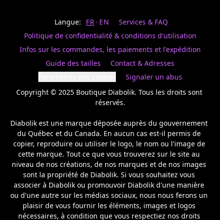
Last
votre
name
magasin
Langue:
FR
EN
Services & FAQ
préféré.
Date
de
Politique de confidentialité & conditions d'utilisation
naissance
Inscrivez
/
Birthday
votre
Infos sur les commandes, les paiements et l'expédition
prénom
S'INSCRIRE
Guide des tailles
Contact & Adresses
et
/
courriel
Paramètres des cookies
Signaler un abus
SIGN
si
UP
Copyright © 2025 Boutique Diabolik. Tous les droits sont 
vous
voulez
réservés.

rester
à
Diabolik est une marque déposée auprès du gouvernement 
l’affût,
du Québec et du Canada. En aucun cas est-il permis de 
nous
copier, reproduire ou utiliser le logo, le nom ou l'image de 
vous
cette marque. Tout ce que vous trouverez sur le site au 
enverrons
un
niveau de nos créations, de nos marques et de nos images 
courriel
sont la propriété de Diabolik. Si vous souhaitez vous 
pour
associer à Diabolik ou promouvoir Diabolik d'une manière 
annoncer
ou d'une autre sur les médias sociaux, nous nous ferons un 
la
plaisir de vous fournir les éléments, images et logos 
réouverture
nécessaires, à condition que vous respectiez nos droits 
de