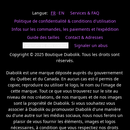
Last
votre
name
magasin
Langue:
FR
EN
Services & FAQ
préféré.
Date
de
Politique de confidentialité & conditions d'utilisation
naissance
Inscrivez
/
Birthday
votre
Infos sur les commandes, les paiements et l'expédition
prénom
S'INSCRIRE
Guide des tailles
Contact & Adresses
et
/
courriel
Paramètres des cookies
Signaler un abus
SIGN
si
UP
Copyright © 2025 Boutique Diabolik. Tous les droits sont 
vous
voulez
réservés.

rester
à
Diabolik est une marque déposée auprès du gouvernement 
l’affût,
du Québec et du Canada. En aucun cas est-il permis de 
nous
copier, reproduire ou utiliser le logo, le nom ou l'image de 
vous
cette marque. Tout ce que vous trouverez sur le site au 
enverrons
un
niveau de nos créations, de nos marques et de nos images 
courriel
sont la propriété de Diabolik. Si vous souhaitez vous 
pour
associer à Diabolik ou promouvoir Diabolik d'une manière 
annoncer
ou d'une autre sur les médias sociaux, nous nous ferons un 
la
plaisir de vous fournir les éléments, images et logos 
réouverture
nécessaires, à condition que vous respectiez nos droits 
de