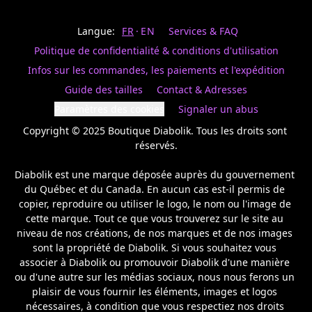
Last
votre
name
magasin
Langue:
FR
EN
Services & FAQ
préféré.
Date
de
Politique de confidentialité & conditions d'utilisation
naissance
Inscrivez
/
Birthday
votre
Infos sur les commandes, les paiements et l'expédition
prénom
S'INSCRIRE
Guide des tailles
Contact & Adresses
et
/
courriel
Paramètres des cookies
Signaler un abus
SIGN
si
UP
Copyright © 2025 Boutique Diabolik. Tous les droits sont 
vous
voulez
réservés.

rester
à
Diabolik est une marque déposée auprès du gouvernement 
l’affût,
du Québec et du Canada. En aucun cas est-il permis de 
nous
copier, reproduire ou utiliser le logo, le nom ou l'image de 
vous
cette marque. Tout ce que vous trouverez sur le site au 
enverrons
un
niveau de nos créations, de nos marques et de nos images 
courriel
sont la propriété de Diabolik. Si vous souhaitez vous 
pour
associer à Diabolik ou promouvoir Diabolik d'une manière 
annoncer
ou d'une autre sur les médias sociaux, nous nous ferons un 
la
plaisir de vous fournir les éléments, images et logos 
réouverture
nécessaires, à condition que vous respectiez nos droits 
de