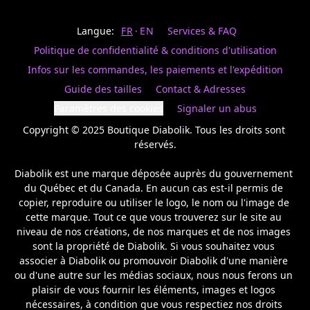
Last
votre
name
magasin
Langue:
FR
EN
Services & FAQ
préféré.
Date
de
Politique de confidentialité & conditions d'utilisation
naissance
Inscrivez
/
Birthday
votre
Infos sur les commandes, les paiements et l'expédition
prénom
S'INSCRIRE
Guide des tailles
Contact & Adresses
et
/
courriel
Paramètres des cookies
Signaler un abus
SIGN
si
UP
Copyright © 2025 Boutique Diabolik. Tous les droits sont 
vous
voulez
réservés.

rester
à
Diabolik est une marque déposée auprès du gouvernement 
l’affût,
du Québec et du Canada. En aucun cas est-il permis de 
nous
copier, reproduire ou utiliser le logo, le nom ou l'image de 
vous
cette marque. Tout ce que vous trouverez sur le site au 
enverrons
un
niveau de nos créations, de nos marques et de nos images 
courriel
sont la propriété de Diabolik. Si vous souhaitez vous 
pour
associer à Diabolik ou promouvoir Diabolik d'une manière 
annoncer
ou d'une autre sur les médias sociaux, nous nous ferons un 
la
plaisir de vous fournir les éléments, images et logos 
réouverture
nécessaires, à condition que vous respectiez nos droits 
de