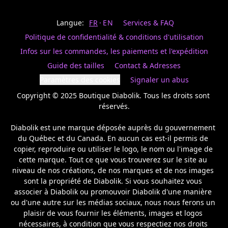
Last
votre
name
magasin
Langue:
FR
EN
Services & FAQ
préféré.
Date
de
Politique de confidentialité & conditions d'utilisation
naissance
Inscrivez
/
Birthday
votre
Infos sur les commandes, les paiements et l'expédition
prénom
S'INSCRIRE
Guide des tailles
Contact & Adresses
et
/
courriel
Paramètres des cookies
Signaler un abus
SIGN
si
UP
Copyright © 2025 Boutique Diabolik. Tous les droits sont 
vous
voulez
réservés.

rester
à
Diabolik est une marque déposée auprès du gouvernement 
l’affût,
du Québec et du Canada. En aucun cas est-il permis de 
nous
copier, reproduire ou utiliser le logo, le nom ou l'image de 
vous
cette marque. Tout ce que vous trouverez sur le site au 
enverrons
un
niveau de nos créations, de nos marques et de nos images 
courriel
sont la propriété de Diabolik. Si vous souhaitez vous 
pour
associer à Diabolik ou promouvoir Diabolik d'une manière 
annoncer
ou d'une autre sur les médias sociaux, nous nous ferons un 
la
plaisir de vous fournir les éléments, images et logos 
réouverture
nécessaires, à condition que vous respectiez nos droits 
de