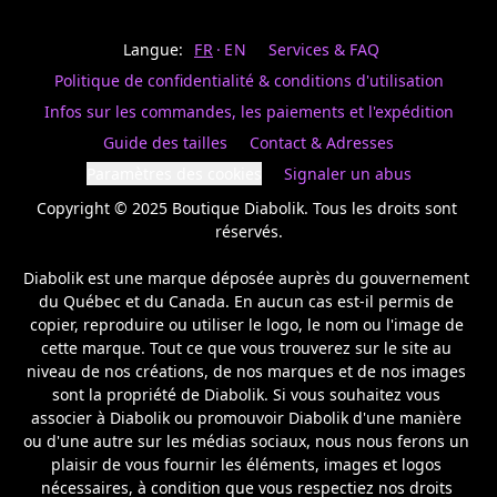
Last
votre
name
magasin
Langue:
FR
EN
Services & FAQ
préféré.
Date
de
Politique de confidentialité & conditions d'utilisation
naissance
Inscrivez
/
Birthday
votre
Infos sur les commandes, les paiements et l'expédition
prénom
S'INSCRIRE
Guide des tailles
Contact & Adresses
et
/
courriel
Paramètres des cookies
Signaler un abus
SIGN
si
UP
Copyright © 2025 Boutique Diabolik. Tous les droits sont 
vous
voulez
réservés.

rester
à
Diabolik est une marque déposée auprès du gouvernement 
l’affût,
du Québec et du Canada. En aucun cas est-il permis de 
nous
copier, reproduire ou utiliser le logo, le nom ou l'image de 
vous
cette marque. Tout ce que vous trouverez sur le site au 
enverrons
un
niveau de nos créations, de nos marques et de nos images 
courriel
sont la propriété de Diabolik. Si vous souhaitez vous 
pour
associer à Diabolik ou promouvoir Diabolik d'une manière 
annoncer
ou d'une autre sur les médias sociaux, nous nous ferons un 
la
plaisir de vous fournir les éléments, images et logos 
réouverture
nécessaires, à condition que vous respectiez nos droits 
de