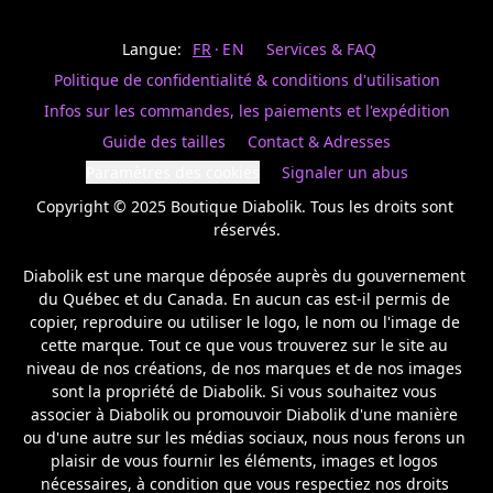
Last
votre
name
magasin
Langue:
FR
EN
Services & FAQ
préféré.
Date
de
Politique de confidentialité & conditions d'utilisation
naissance
Inscrivez
/
Birthday
votre
Infos sur les commandes, les paiements et l'expédition
prénom
S'INSCRIRE
Guide des tailles
Contact & Adresses
et
/
courriel
Paramètres des cookies
Signaler un abus
SIGN
si
UP
Copyright © 2025 Boutique Diabolik. Tous les droits sont 
vous
voulez
réservés.

rester
à
Diabolik est une marque déposée auprès du gouvernement 
l’affût,
du Québec et du Canada. En aucun cas est-il permis de 
nous
copier, reproduire ou utiliser le logo, le nom ou l'image de 
vous
cette marque. Tout ce que vous trouverez sur le site au 
enverrons
un
niveau de nos créations, de nos marques et de nos images 
courriel
sont la propriété de Diabolik. Si vous souhaitez vous 
pour
associer à Diabolik ou promouvoir Diabolik d'une manière 
annoncer
ou d'une autre sur les médias sociaux, nous nous ferons un 
la
plaisir de vous fournir les éléments, images et logos 
réouverture
nécessaires, à condition que vous respectiez nos droits 
de