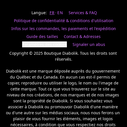
Last
votre
name
magasin
Langue:
FR
EN
Services & FAQ
préféré.
Date
de
Politique de confidentialité & conditions d'utilisation
naissance
Inscrivez
/
Birthday
votre
Infos sur les commandes, les paiements et l'expédition
prénom
S'INSCRIRE
Guide des tailles
Contact & Adresses
et
/
courriel
Paramètres des cookies
Signaler un abus
SIGN
si
UP
Copyright © 2025 Boutique Diabolik. Tous les droits sont 
vous
voulez
réservés.

rester
à
Diabolik est une marque déposée auprès du gouvernement 
l’affût,
du Québec et du Canada. En aucun cas est-il permis de 
nous
copier, reproduire ou utiliser le logo, le nom ou l'image de 
vous
cette marque. Tout ce que vous trouverez sur le site au 
enverrons
un
niveau de nos créations, de nos marques et de nos images 
courriel
sont la propriété de Diabolik. Si vous souhaitez vous 
pour
associer à Diabolik ou promouvoir Diabolik d'une manière 
annoncer
ou d'une autre sur les médias sociaux, nous nous ferons un 
la
plaisir de vous fournir les éléments, images et logos 
réouverture
nécessaires, à condition que vous respectiez nos droits 
de