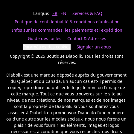
Last
votre
name
magasin
Langue:
FR
EN
Services & FAQ
préféré.
Date
de
Politique de confidentialité & conditions d'utilisation
naissance
Inscrivez
/
Birthday
votre
Infos sur les commandes, les paiements et l'expédition
prénom
S'INSCRIRE
Guide des tailles
Contact & Adresses
et
/
courriel
Paramètres des cookies
Signaler un abus
SIGN
si
UP
Copyright © 2025 Boutique Diabolik. Tous les droits sont 
vous
voulez
réservés.

rester
à
Diabolik est une marque déposée auprès du gouvernement 
l’affût,
du Québec et du Canada. En aucun cas est-il permis de 
nous
copier, reproduire ou utiliser le logo, le nom ou l'image de 
vous
cette marque. Tout ce que vous trouverez sur le site au 
enverrons
un
niveau de nos créations, de nos marques et de nos images 
courriel
sont la propriété de Diabolik. Si vous souhaitez vous 
pour
associer à Diabolik ou promouvoir Diabolik d'une manière 
annoncer
ou d'une autre sur les médias sociaux, nous nous ferons un 
la
plaisir de vous fournir les éléments, images et logos 
réouverture
nécessaires, à condition que vous respectiez nos droits 
de