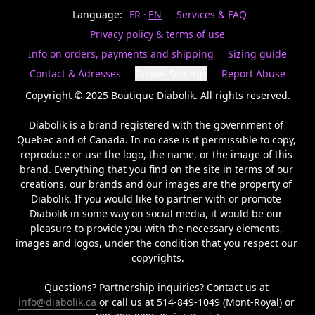
Last
votre
name
Language:
FR
EN
Services & FAQ
magasin
préféré.
Privacy policy & terms of use
Date
de
Info on orders, payments and shipping
Sizing guide
naissance
Inscrivez
/
Birthday
votre
Contact & Adresses
Cookie Settings
Report Abuse
prénom
S'INSCRIRE
et
Copyright © 2025 Boutique Diabolik. All rights reserved.

/
courriel
SIGN
si
Diabolik is a brand registered with the government of 
UP
vous
Quebec and of Canada. In no case is it permissible to copy, 
voulez
reproduce or use the logo, the name, or the image of this 
rester
brand. Everything that you find on the site in terms of our 
à
l’affût,
creations, our brands and our images are the property of 
nous
Diabolik. If you would like to partner with or promote 
vous
Diabolik in some way on social media, it would be our 
enverrons
pleasure to provide you with the necessary elements, 
un
images and logos, under the condition that you respect our 
courriel
copyrights.

pour
annoncer
la
Questions? Partnership inquiries? Contact us at 
réouverture
info@diabolik.ca
 or call us at 514-849-1049 (Mont-Royal) or 
de