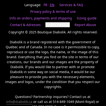
Last
votre
name
Language:
FR
EN
Services & FAQ
magasin
préféré.
Privacy policy & terms of use
Date
de
Info on orders, payments and shipping
Sizing guide
naissance
Inscrivez
/
Birthday
votre
Contact & Adresses
Cookie Settings
Report Abuse
prénom
S'INSCRIRE
et
Copyright © 2025 Boutique Diabolik. All rights reserved.

/
courriel
SIGN
si
Diabolik is a brand registered with the government of 
UP
vous
Quebec and of Canada. In no case is it permissible to copy, 
voulez
reproduce or use the logo, the name, or the image of this 
rester
brand. Everything that you find on the site in terms of our 
à
l’affût,
creations, our brands and our images are the property of 
nous
Diabolik. If you would like to partner with or promote 
vous
Diabolik in some way on social media, it would be our 
enverrons
pleasure to provide you with the necessary elements, 
un
images and logos, under the condition that you respect our 
courriel
copyrights.

pour
annoncer
la
Questions? Partnership inquiries? Contact us at 
réouverture
info@diabolik.ca
 or call us at 514-849-1049 (Mont-Royal) or 
de