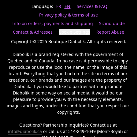
Last
votre
name
Language:
FR
EN
Services & FAQ
magasin
préféré.
Privacy policy & terms of use
Date
de
Info on orders, payments and shipping
Sizing guide
naissance
Inscrivez
/
Birthday
votre
Contact & Adresses
Cookie Settings
Report Abuse
prénom
S'INSCRIRE
et
Copyright © 2025 Boutique Diabolik. All rights reserved.

/
courriel
SIGN
si
Diabolik is a brand registered with the government of 
UP
vous
Quebec and of Canada. In no case is it permissible to copy, 
voulez
reproduce or use the logo, the name, or the image of this 
rester
brand. Everything that you find on the site in terms of our 
à
l’affût,
creations, our brands and our images are the property of 
nous
Diabolik. If you would like to partner with or promote 
vous
Diabolik in some way on social media, it would be our 
enverrons
pleasure to provide you with the necessary elements, 
un
images and logos, under the condition that you respect our 
courriel
copyrights.

pour
annoncer
la
Questions? Partnership inquiries? Contact us at 
réouverture
info@diabolik.ca
 or call us at 514-849-1049 (Mont-Royal) or 
de