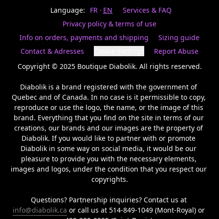
Last
votre
name
Language:
FR
EN
Services & FAQ
magasin
préféré.
Privacy policy & terms of use
Date
de
Info on orders, payments and shipping
Sizing guide
naissance
Inscrivez
/
Birthday
votre
Contact & Adresses
Cookie Settings
Report Abuse
prénom
S'INSCRIRE
et
Copyright © 2025 Boutique Diabolik. All rights reserved.

/
courriel
SIGN
si
Diabolik is a brand registered with the government of 
UP
vous
Quebec and of Canada. In no case is it permissible to copy, 
voulez
reproduce or use the logo, the name, or the image of this 
rester
brand. Everything that you find on the site in terms of our 
à
l’affût,
creations, our brands and our images are the property of 
nous
Diabolik. If you would like to partner with or promote 
vous
Diabolik in some way on social media, it would be our 
enverrons
pleasure to provide you with the necessary elements, 
un
images and logos, under the condition that you respect our 
courriel
copyrights.

pour
annoncer
la
Questions? Partnership inquiries? Contact us at 
réouverture
info@diabolik.ca
 or call us at 514-849-1049 (Mont-Royal) or 
de