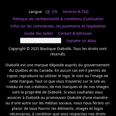
Last
votre
name
magasin
Langue:
FR
EN
Services & FAQ
préféré.
Date
de
Politique de confidentialité & conditions d'utilisation
naissance
Inscrivez
/
Birthday
votre
Infos sur les commandes, les paiements et l'expédition
prénom
S'INSCRIRE
Guide des tailles
Contact & Adresses
et
/
courriel
Paramètres des cookies
Signaler un abus
SIGN
si
UP
Copyright © 2025 Boutique Diabolik. Tous les droits sont 
vous
voulez
réservés.

rester
à
Diabolik est une marque déposée auprès du gouvernement 
l’affût,
du Québec et du Canada. En aucun cas est-il permis de 
nous
copier, reproduire ou utiliser le logo, le nom ou l'image de 
vous
cette marque. Tout ce que vous trouverez sur le site au 
enverrons
un
niveau de nos créations, de nos marques et de nos images 
courriel
sont la propriété de Diabolik. Si vous souhaitez vous 
pour
associer à Diabolik ou promouvoir Diabolik d'une manière 
annoncer
ou d'une autre sur les médias sociaux, nous nous ferons un 
la
plaisir de vous fournir les éléments, images et logos 
réouverture
nécessaires, à condition que vous respectiez nos droits 
de