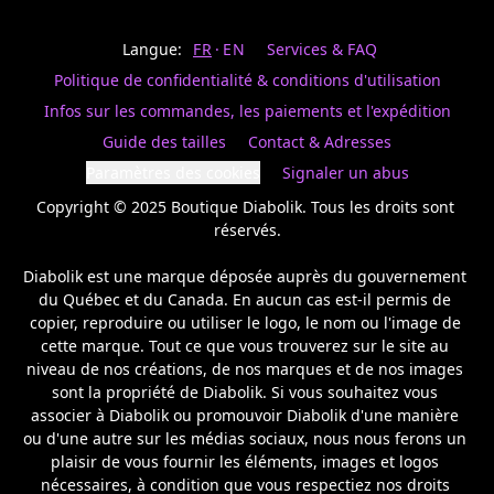
Last
votre
name
magasin
Langue:
FR
EN
Services & FAQ
préféré.
Date
de
Politique de confidentialité & conditions d'utilisation
naissance
Inscrivez
/
Birthday
votre
Infos sur les commandes, les paiements et l'expédition
prénom
S'INSCRIRE
Guide des tailles
Contact & Adresses
et
/
courriel
Paramètres des cookies
Signaler un abus
SIGN
si
UP
Copyright © 2025 Boutique Diabolik. Tous les droits sont 
vous
voulez
réservés.

rester
à
Diabolik est une marque déposée auprès du gouvernement 
l’affût,
du Québec et du Canada. En aucun cas est-il permis de 
nous
copier, reproduire ou utiliser le logo, le nom ou l'image de 
vous
cette marque. Tout ce que vous trouverez sur le site au 
enverrons
un
niveau de nos créations, de nos marques et de nos images 
courriel
sont la propriété de Diabolik. Si vous souhaitez vous 
pour
associer à Diabolik ou promouvoir Diabolik d'une manière 
annoncer
ou d'une autre sur les médias sociaux, nous nous ferons un 
la
plaisir de vous fournir les éléments, images et logos 
réouverture
nécessaires, à condition que vous respectiez nos droits 
de