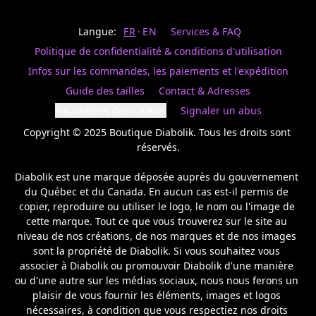
Last
votre
name
magasin
Langue:
FR
EN
Services & FAQ
préféré.
Date
de
Politique de confidentialité & conditions d'utilisation
naissance
Inscrivez
/
Birthday
votre
Infos sur les commandes, les paiements et l'expédition
prénom
S'INSCRIRE
Guide des tailles
Contact & Adresses
et
/
courriel
Paramètres des cookies
Signaler un abus
SIGN
si
UP
Copyright © 2025 Boutique Diabolik. Tous les droits sont 
vous
voulez
réservés.

rester
à
Diabolik est une marque déposée auprès du gouvernement 
l’affût,
du Québec et du Canada. En aucun cas est-il permis de 
nous
copier, reproduire ou utiliser le logo, le nom ou l'image de 
vous
cette marque. Tout ce que vous trouverez sur le site au 
enverrons
un
niveau de nos créations, de nos marques et de nos images 
courriel
sont la propriété de Diabolik. Si vous souhaitez vous 
pour
associer à Diabolik ou promouvoir Diabolik d'une manière 
annoncer
ou d'une autre sur les médias sociaux, nous nous ferons un 
la
plaisir de vous fournir les éléments, images et logos 
réouverture
nécessaires, à condition que vous respectiez nos droits 
de