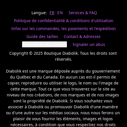
Last
votre
name
magasin
Langue:
FR
EN
Services & FAQ
préféré.
Date
de
Politique de confidentialité & conditions d'utilisation
naissance
Inscrivez
/
Birthday
votre
Infos sur les commandes, les paiements et l'expédition
prénom
S'INSCRIRE
Guide des tailles
Contact & Adresses
et
/
courriel
Paramètres des cookies
Signaler un abus
SIGN
si
UP
Copyright © 2025 Boutique Diabolik. Tous les droits sont 
vous
voulez
réservés.

rester
à
Diabolik est une marque déposée auprès du gouvernement 
l’affût,
du Québec et du Canada. En aucun cas est-il permis de 
nous
copier, reproduire ou utiliser le logo, le nom ou l'image de 
vous
cette marque. Tout ce que vous trouverez sur le site au 
enverrons
un
niveau de nos créations, de nos marques et de nos images 
courriel
sont la propriété de Diabolik. Si vous souhaitez vous 
pour
associer à Diabolik ou promouvoir Diabolik d'une manière 
annoncer
ou d'une autre sur les médias sociaux, nous nous ferons un 
la
plaisir de vous fournir les éléments, images et logos 
réouverture
nécessaires, à condition que vous respectiez nos droits 
de