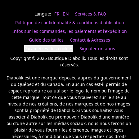
Last
votre
name
magasin
Langue:
FR
EN
Services & FAQ
préféré.
Date
de
Politique de confidentialité & conditions d'utilisation
naissance
Inscrivez
/
Birthday
votre
Infos sur les commandes, les paiements et l'expédition
prénom
S'INSCRIRE
Guide des tailles
Contact & Adresses
et
/
courriel
Paramètres des cookies
Signaler un abus
SIGN
si
UP
Copyright © 2025 Boutique Diabolik. Tous les droits sont 
vous
voulez
réservés.

rester
à
Diabolik est une marque déposée auprès du gouvernement 
l’affût,
du Québec et du Canada. En aucun cas est-il permis de 
nous
copier, reproduire ou utiliser le logo, le nom ou l'image de 
vous
cette marque. Tout ce que vous trouverez sur le site au 
enverrons
un
niveau de nos créations, de nos marques et de nos images 
courriel
sont la propriété de Diabolik. Si vous souhaitez vous 
pour
associer à Diabolik ou promouvoir Diabolik d'une manière 
annoncer
ou d'une autre sur les médias sociaux, nous nous ferons un 
la
plaisir de vous fournir les éléments, images et logos 
réouverture
nécessaires, à condition que vous respectiez nos droits 
de