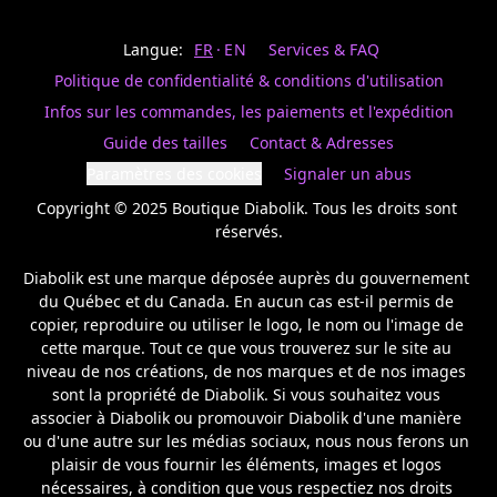
Last
votre
name
magasin
Langue:
FR
EN
Services & FAQ
préféré.
Date
de
Politique de confidentialité & conditions d'utilisation
naissance
Inscrivez
/
Birthday
votre
Infos sur les commandes, les paiements et l'expédition
prénom
S'INSCRIRE
Guide des tailles
Contact & Adresses
et
/
courriel
Paramètres des cookies
Signaler un abus
SIGN
si
UP
Copyright © 2025 Boutique Diabolik. Tous les droits sont 
vous
voulez
réservés.

rester
à
Diabolik est une marque déposée auprès du gouvernement 
l’affût,
du Québec et du Canada. En aucun cas est-il permis de 
nous
copier, reproduire ou utiliser le logo, le nom ou l'image de 
vous
cette marque. Tout ce que vous trouverez sur le site au 
enverrons
un
niveau de nos créations, de nos marques et de nos images 
courriel
sont la propriété de Diabolik. Si vous souhaitez vous 
pour
associer à Diabolik ou promouvoir Diabolik d'une manière 
annoncer
ou d'une autre sur les médias sociaux, nous nous ferons un 
la
plaisir de vous fournir les éléments, images et logos 
réouverture
nécessaires, à condition que vous respectiez nos droits 
de