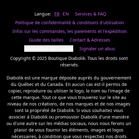
Last
votre
name
magasin
Langue:
FR
EN
Services & FAQ
préféré.
Date
de
Politique de confidentialité & conditions d'utilisation
naissance
Inscrivez
/
Birthday
votre
Infos sur les commandes, les paiements et l'expédition
prénom
S'INSCRIRE
Guide des tailles
Contact & Adresses
et
/
courriel
Paramètres des cookies
Signaler un abus
SIGN
si
UP
Copyright © 2025 Boutique Diabolik. Tous les droits sont 
vous
voulez
réservés.

rester
à
Diabolik est une marque déposée auprès du gouvernement 
l’affût,
du Québec et du Canada. En aucun cas est-il permis de 
nous
copier, reproduire ou utiliser le logo, le nom ou l'image de 
vous
cette marque. Tout ce que vous trouverez sur le site au 
enverrons
un
niveau de nos créations, de nos marques et de nos images 
courriel
sont la propriété de Diabolik. Si vous souhaitez vous 
pour
associer à Diabolik ou promouvoir Diabolik d'une manière 
annoncer
ou d'une autre sur les médias sociaux, nous nous ferons un 
la
plaisir de vous fournir les éléments, images et logos 
réouverture
nécessaires, à condition que vous respectiez nos droits 
de