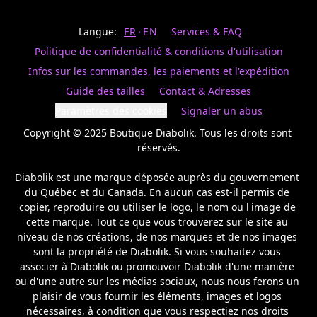
Last
votre
name
magasin
Langue:
FR
EN
Services & FAQ
préféré.
Date
de
Politique de confidentialité & conditions d'utilisation
naissance
Inscrivez
/
Birthday
votre
Infos sur les commandes, les paiements et l'expédition
prénom
S'INSCRIRE
Guide des tailles
Contact & Adresses
et
/
courriel
Paramètres des cookies
Signaler un abus
SIGN
si
UP
Copyright © 2025 Boutique Diabolik. Tous les droits sont 
vous
voulez
réservés.

rester
à
Diabolik est une marque déposée auprès du gouvernement 
l’affût,
du Québec et du Canada. En aucun cas est-il permis de 
nous
copier, reproduire ou utiliser le logo, le nom ou l'image de 
vous
cette marque. Tout ce que vous trouverez sur le site au 
enverrons
un
niveau de nos créations, de nos marques et de nos images 
courriel
sont la propriété de Diabolik. Si vous souhaitez vous 
pour
associer à Diabolik ou promouvoir Diabolik d'une manière 
annoncer
ou d'une autre sur les médias sociaux, nous nous ferons un 
la
plaisir de vous fournir les éléments, images et logos 
réouverture
nécessaires, à condition que vous respectiez nos droits 
de