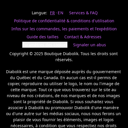
Last
votre
name
magasin
Langue:
FR
EN
Services & FAQ
préféré.
Date
de
Politique de confidentialité & conditions d'utilisation
naissance
Inscrivez
/
Birthday
votre
Infos sur les commandes, les paiements et l'expédition
prénom
S'INSCRIRE
Guide des tailles
Contact & Adresses
et
/
courriel
Paramètres des cookies
Signaler un abus
SIGN
si
UP
Copyright © 2025 Boutique Diabolik. Tous les droits sont 
vous
voulez
réservés.

rester
à
Diabolik est une marque déposée auprès du gouvernement 
l’affût,
du Québec et du Canada. En aucun cas est-il permis de 
nous
copier, reproduire ou utiliser le logo, le nom ou l'image de 
vous
cette marque. Tout ce que vous trouverez sur le site au 
enverrons
un
niveau de nos créations, de nos marques et de nos images 
courriel
sont la propriété de Diabolik. Si vous souhaitez vous 
pour
associer à Diabolik ou promouvoir Diabolik d'une manière 
annoncer
ou d'une autre sur les médias sociaux, nous nous ferons un 
la
plaisir de vous fournir les éléments, images et logos 
réouverture
nécessaires, à condition que vous respectiez nos droits 
de