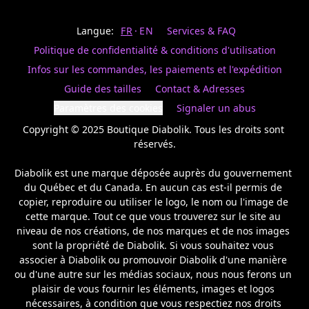
Last
votre
name
magasin
Langue:
FR
EN
Services & FAQ
préféré.
Date
de
Politique de confidentialité & conditions d'utilisation
naissance
Inscrivez
/
Birthday
votre
Infos sur les commandes, les paiements et l'expédition
prénom
S'INSCRIRE
Guide des tailles
Contact & Adresses
et
/
courriel
Paramètres des cookies
Signaler un abus
SIGN
si
UP
Copyright © 2025 Boutique Diabolik. Tous les droits sont 
vous
voulez
réservés.

rester
à
Diabolik est une marque déposée auprès du gouvernement 
l’affût,
du Québec et du Canada. En aucun cas est-il permis de 
nous
copier, reproduire ou utiliser le logo, le nom ou l'image de 
vous
cette marque. Tout ce que vous trouverez sur le site au 
enverrons
un
niveau de nos créations, de nos marques et de nos images 
courriel
sont la propriété de Diabolik. Si vous souhaitez vous 
pour
associer à Diabolik ou promouvoir Diabolik d'une manière 
annoncer
ou d'une autre sur les médias sociaux, nous nous ferons un 
la
plaisir de vous fournir les éléments, images et logos 
réouverture
nécessaires, à condition que vous respectiez nos droits 
de