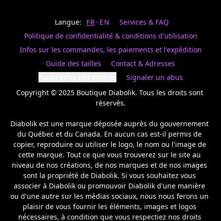
Last
votre
name
magasin
Langue:
FR
EN
Services & FAQ
préféré.
Date
de
Politique de confidentialité & conditions d'utilisation
naissance
Inscrivez
/
Birthday
votre
Infos sur les commandes, les paiements et l'expédition
prénom
S'INSCRIRE
Guide des tailles
Contact & Adresses
et
/
courriel
Paramètres des cookies
Signaler un abus
SIGN
si
UP
Copyright © 2025 Boutique Diabolik. Tous les droits sont 
vous
voulez
réservés.

rester
à
Diabolik est une marque déposée auprès du gouvernement 
l’affût,
du Québec et du Canada. En aucun cas est-il permis de 
nous
copier, reproduire ou utiliser le logo, le nom ou l'image de 
vous
cette marque. Tout ce que vous trouverez sur le site au 
enverrons
un
niveau de nos créations, de nos marques et de nos images 
courriel
sont la propriété de Diabolik. Si vous souhaitez vous 
pour
associer à Diabolik ou promouvoir Diabolik d'une manière 
annoncer
ou d'une autre sur les médias sociaux, nous nous ferons un 
la
plaisir de vous fournir les éléments, images et logos 
réouverture
nécessaires, à condition que vous respectiez nos droits 
de