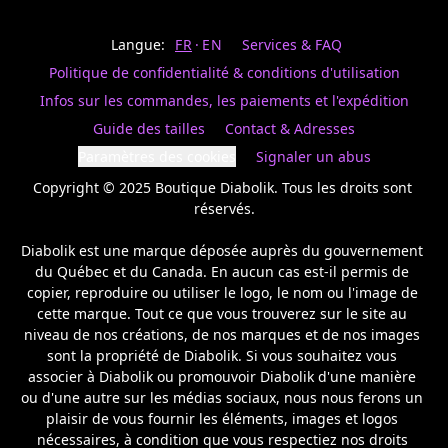
Last
votre
name
magasin
Langue:
FR
EN
Services & FAQ
préféré.
Date
de
Politique de confidentialité & conditions d'utilisation
naissance
Inscrivez
/
Birthday
votre
Infos sur les commandes, les paiements et l'expédition
prénom
S'INSCRIRE
Guide des tailles
Contact & Adresses
et
/
courriel
Paramètres des cookies
Signaler un abus
SIGN
si
UP
Copyright © 2025 Boutique Diabolik. Tous les droits sont 
vous
voulez
réservés.

rester
à
Diabolik est une marque déposée auprès du gouvernement 
l’affût,
du Québec et du Canada. En aucun cas est-il permis de 
nous
copier, reproduire ou utiliser le logo, le nom ou l'image de 
vous
cette marque. Tout ce que vous trouverez sur le site au 
enverrons
un
niveau de nos créations, de nos marques et de nos images 
courriel
sont la propriété de Diabolik. Si vous souhaitez vous 
pour
associer à Diabolik ou promouvoir Diabolik d'une manière 
annoncer
ou d'une autre sur les médias sociaux, nous nous ferons un 
la
plaisir de vous fournir les éléments, images et logos 
réouverture
nécessaires, à condition que vous respectiez nos droits 
de